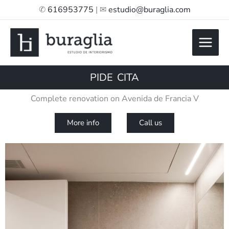
Skip
✆
616953775
| ✉
estudio@buraglia.com
to
content
PIDE CITA
Complete renovation on Avenida de Francia V
More info
Call us