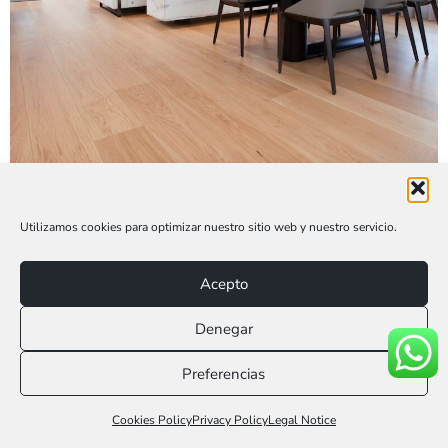
Utilizamos cookies para optimizar nuestro sitio web y nuestro servicio.
Acepto
Denegar
Preferencias
Llámanos 616 953 775
Cookies Policy
Privacy Policy
Legal Notice