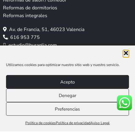
Reformas de salón / comedor
g
o
d
r
b
Reformas de dormitorios
r
o
i
e
e
Reformas integrales
a
k
n
s
m
t
.
Av. de Francia, 51, 46023 Valencia
.
616 953 775
.
estudio@buraglia.com
Utilizamos cookies para optimizar nuestro sitio web y nuestro servicio.
Acepto
Denegar
Aviso legal
|
Política de privacidad
|
Política de cookies
Preferencias
Web Social Media MAR
Llámanos 616 953 775
Política de cookies
Política de privacidad
Aviso Legal