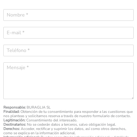
N
o
m
C
b
o
r
r
e
T
r
*
e
e
l
o
M
é
e
e
f
l
s
o
e
s
n
c
a
o
t
g
*
r
e
ó
*
Responsable:
BURAGLIA SL
n
Finalidad:
Obtención de tu consentimiento para responder a las cuestiones que
i
nos planteas y solicitarnos reserva a través de nuestro formulario de contacto.
Legitimación:
Consentimiento del interesado.
c
Destinatarios:
No se cederán datos a terceros, salvo obligación legal.
o
Derechos:
Acceder, rectificar y suprimir los datos, así como otros derechos,
*
como se explica en la información adicional.