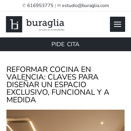
Ir
✆
616953775
| ✉
estudio@buraglia.com
al
contenido
PIDE CITA
REFORMAR COCINA EN
VALENCIA: CLAVES PARA
DISEÑAR UN ESPACIO
EXCLUSIVO, FUNCIONAL Y A
MEDIDA