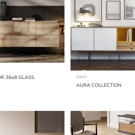
Salón
R 36e8 GLASS
AURA COLLECTION