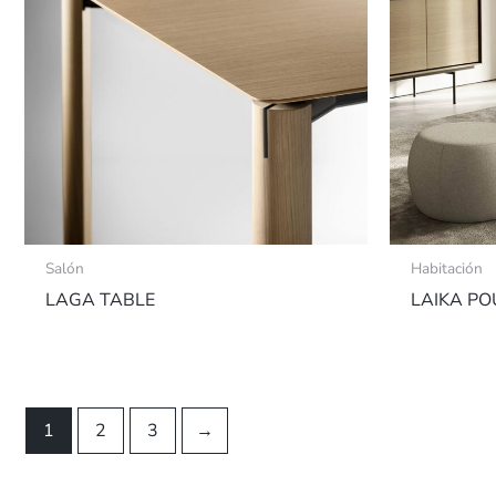
Salón
Habitación
LAGA TABLE
LAIKA PO
1
2
3
→