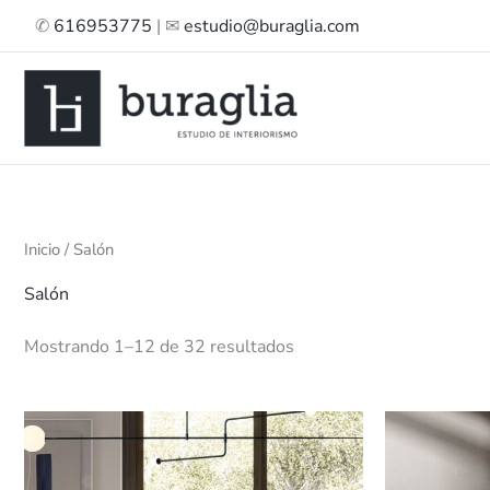
Ir
✆
616953775
| ✉
estudio@buraglia.com
al
contenido
Inicio
/ Salón
Salón
Mostrando 1–12 de 32 resultados