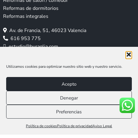
Reformas de salón / comedor
g
o
d
r
b
Reformas de dormitorios
r
o
i
e
e
Reformas integrales
a
k
n
s
m
t
.
Av. de Francia, 51, 46023 Valencia
.
616 953 775
.
estudio@buraglia.com
Utilizamos cookies para optimizar nuestro sitio web y nuestro servicio.
Acepto
Denegar
Aviso legal
|
Política de privacidad
|
Política de cookies
Preferencias
Web Social Media MAR
Llámanos 616 953 775
Política de cookies
Política de privacidad
Aviso Legal