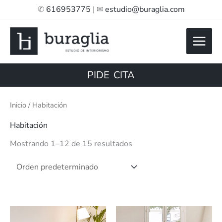
Ir
✆
616953775
| ✉
estudio@buraglia.com
al
contenido
PIDE CITA
Inicio
/ Habitación
Habitación
Mostrando 1–12 de 15 resultados