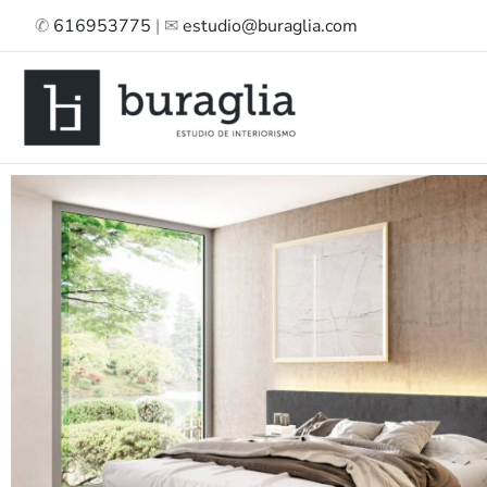
Ir
✆
616953775
| ✉
estudio@buraglia.com
al
contenido