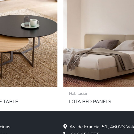
Habitación
E TABLE
LOTA BED PANELS
cinas
.
Av. de Francia, 51, 46023 Val