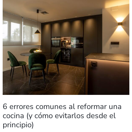
errores
comunes
al
reformar
una
cocina
(y
cómo
evitarlos
desde
el
principio)
6 errores comunes al reformar una
cocina (y cómo evitarlos desde el
principio)