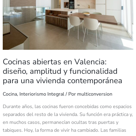
amplitud
y
funcionalidad
para
una
vivienda
contemporánea
Cocinas abiertas en Valencia:
diseño, amplitud y funcionalidad
para una vivienda contemporánea
Cocina
,
Interiorismo Integral
/ Por
multiconversion
Durante años, las cocinas fueron concebidas como espacios
separados del resto de la vivienda. Su función era práctica y,
en muchos casos, permanecían ocultas tras puertas y
tabiques. Hoy, la forma de vivir ha cambiado. Las familias