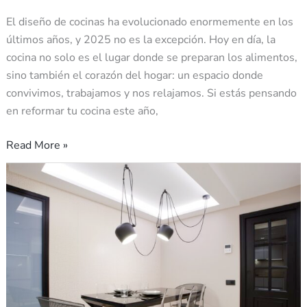
El diseño de cocinas ha evolucionado enormemente en los
últimos años, y 2025 no es la excepción. Hoy en día, la
cocina no solo es el lugar donde se preparan los alimentos,
sino también el corazón del hogar: un espacio donde
convivimos, trabajamos y nos relajamos. Si estás pensando
en reformar tu cocina este año,
Read More »
La
zona
office
en
la
cocina:
diseño
y