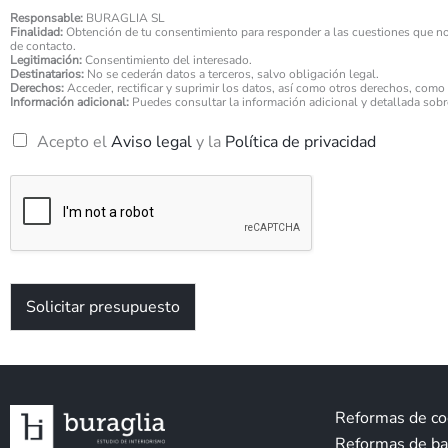
e
ó
*
Responsable:
BURAGLIA SL
n
Finalidad:
Obtención de tu consentimiento para responder a las cuestiones que nos 
i
de contacto.
Legitimación:
Consentimiento del interesado.
c
Destinatarios:
No se cederán datos a terceros, salvo obligación legal.
o
Derechos:
Acceder, rectificar y suprimir los datos, así como otros derechos, como 
*
Información adicional:
Puedes consultar la información adicional y detallada sob
R
Acepto el
Aviso legal
y la
Política de privacidad
G
P
D
*
Solicitar presupuesto
Reformas de co
Reformas de b