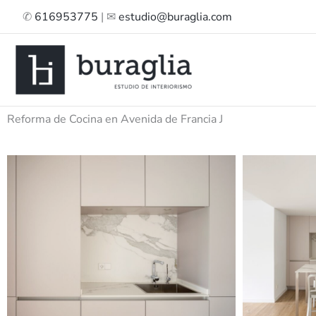
Ir
✆
616953775
| ✉
estudio@buraglia.com
al
contenido
Reforma de Cocina en Avenida de Francia J