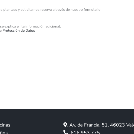
planteas y solicitarnos reserva a través de nuestro formulario
se explica en la información adicional.
re
Protección de Datos
cinas
.
Av. de Francia, 51, 46023 Val
años
.
616 953 775