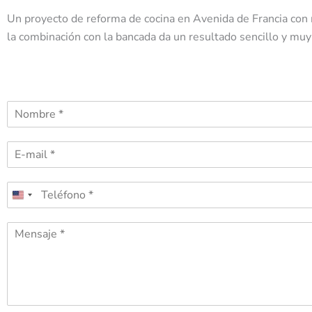
Un proyecto de reforma de cocina en Avenida de Francia con m
la combinación con la bancada da un resultado sencillo y muy
N
o
m
C
b
o
r
r
e
T
r
*
e
e
l
o
M
é
e
e
f
l
s
o
e
s
n
c
a
o
t
g
*
r