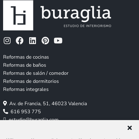
I
F
L
P
Y
n
a
i
i
o
s
c
n
n
u
Reformas de cocinas
t
e
k
t
t
Reformas de baños
a
b
e
e
u
Reformas de salón / comedor
g
o
d
r
b
Reformas de dormitorios
r
o
i
e
e
Reformas integrales
a
k
n
s
m
t
.
Av. de Francia, 51, 46023 Valencia
.
616 953 775
.
estudio@buraglia.com