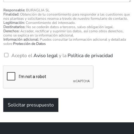
r
e
ó
*
Responsable:
BURAGLIA SL
n
Finalidad:
Obtención de tu consentimiento para responder a las cuestiones que
i
nos planteas y solicitarnos reserva a través de nuestro formulario de contacto.
Legitimación:
Consentimiento del interesado.
c
Destinatarios:
No se cederán datos a terceros, salvo obligación legal.
o
Derechos:
Acceder, rectificar y suprimir los datos, así como otros derechos,
*
como se explica en la información adicional.
Información adicional:
Puedes consultar la información adicional y detallada
sobre
Protección de Datos
R
Acepto el
Aviso legal
y la
Política de privacidad
G
P
D
*
Solicitar presupuesto