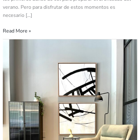
verano. Pero para disfrutar de estos momentos es
necesario […]
Read More »
Cuadros
decorativos
y
decoración
vertical