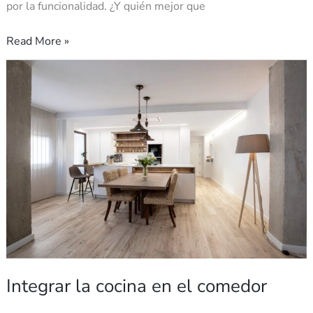
por la funcionalidad. ¿Y quién mejor que
Read More »
Integrar
la
cocina
en
el
comedor
Integrar la cocina en el comedor