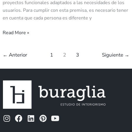
proyectos funcionales adaptados a las necesidades de los
usuarios. Para cumplir con esta premisa, es necesario tener
en cuenta que cada persona es diferente y
Read More »
←
Anterior
1
2
3
Siguiente
→
I
F
L
P
Y
n
a
i
i
o